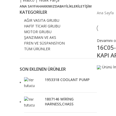
ANA SAYFA
HAKKIMIZDA
BAYİLİKLER
İLETİŞİM
KATEGORILER
Ana Sayfa
AĞIR VASITA GRUBU
HAFİF TİCARİ GRUBU
MOTOR GRUBU
ŞANZIMAN VE AKS
Devamını 
FREN VE SÜSPANSİYON
16C05
TÜM ÜRÜNLER
KAPI 
Ürünü İn
SON EKLENEN ÜRÜNLER
1953318 COOLANT PUMP
1807146 WİRİNG
HARNESS,CHASS