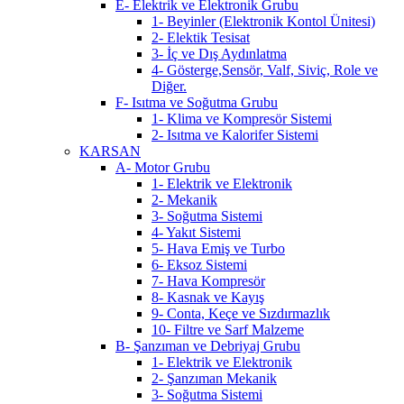
E- Elektrik ve Elektronik Grubu
1- Beyinler (Elektronik Kontol Ünitesi)
2- Elektik Tesisat
3- İç ve Dış Aydınlatma
4- Gösterge,Sensör, Valf, Siviç, Role ve
Diğer.
F- Isıtma ve Soğutma Grubu
1- Klima ve Kompresör Sistemi
2- Isıtma ve Kalorifer Sistemi
KARSAN
A- Motor Grubu
1- Elektrik ve Elektronik
2- Mekanik
3- Soğutma Sistemi
4- Yakıt Sistemi
5- Hava Emiş ve Turbo
6- Eksoz Sistemi
7- Hava Kompresör
8- Kasnak ve Kayış
9- Conta, Keçe ve Sızdırmazlık
10- Filtre ve Sarf Malzeme
B- Şanzıman ve Debriyaj Grubu
1- Elektrik ve Elektronik
2- Şanzıman Mekanik
3- Soğutma Sistemi