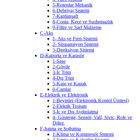
5-Roterdar Mekanik
6-Debriyaj Sistemi
7-Kardanşaft
8-Conta, Keçe ve Sızdırmazlık
9-Filtre ve Sarf Malzeme
C-Aks
1- Aks ve Fren Sistemi
2- Süspansiyon Sistemi
3-Direksiyon Sistemi
D-Kaporta ve Karasör
1-Şase
2-Gövde
3-İç Trim
4-Dış Trim
5-Kapı ve Kapak
6-Camlar
E-Elektrik ve Elektronik
1-Beyinler (Elektronik Kontol Ünitesi)
2-Elektik Tesisatı
3-İç ve Dış Aydınlatma
4- Gösterge, Sensör, Valf, Siviç, Role ve
Diğer.
F-Isıtma ve Soğutma
1-Klima ve Kompresör Sistemi
2-Isıtma ve Kalorifer Sistemi