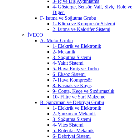
3- İç ve Dış Aydınlatma
4- Gösterge, Sensör, Valf, Siviç, Role ve
Diğer.
F- Isıtma ve Soğutma Grubu
1- Klima ve Kompresör Sistemi
2- Isıtma ve Kalorifer Sistemi
İVECO
A- Motor Grubu
1- Elektrik ve Elektronik
2- Mekanik
3- Soğutma Sistemi
4- Yakıt Sistemi
5- Hava Emiş ve Turbo
6- Eksoz Sistemi
7- Hava Kompresör
8- Kasnak ve Kayış
9- Conta, Keçe ve Sızdırmazlık
10- Filtre ve Sarf Malzeme
B- Şanzıman ve Debriyaj Grubu
1- Elektrik ve Elektronik
2- Şanzıman Mekanik
3- Soğutma Sistemi
4- Vites Sistemi
5- Roterdar Mekanik
6- Debriyaj Sistemi