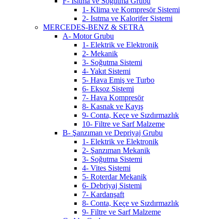
F- Isıtma ve Soğutma Grubu
1- Klima ve Kompresör Sistemi
2- Isıtma ve Kalorifer Sistemi
MERCEDES-BENZ & SETRA
A- Motor Grubu
1- Elektrik ve Elektronik
2- Mekanik
3- Soğutma Sistemi
4- Yakıt Sistemi
5- Hava Emiş ve Turbo
6- Eksoz Sistemi
7- Hava Kompresör
8- Kasnak ve Kayış
9- Conta, Keçe ve Sızdırmazlık
10- Filtre ve Sarf Malzeme
B- Şanzıman ve Depriyaj Grubu
1- Elektrik ve Elektronik
2- Şanzıman Mekanik
3- Soğutma Sistemi
4- Vites Sistemi
5- Roterdar Mekanik
6- Debriyaj Sistemi
7- Kardanşaft
8- Conta, Keçe ve Sızdırmazlık
9- Filtre ve Sarf Malzeme