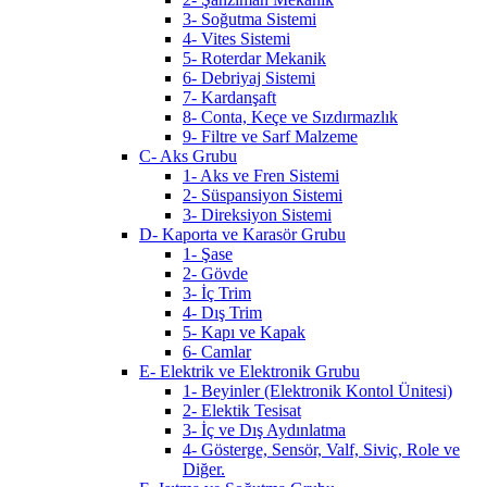
3- Soğutma Sistemi
4- Vites Sistemi
5- Roterdar Mekanik
6- Debriyaj Sistemi
7- Kardanşaft
8- Conta, Keçe ve Sızdırmazlık
9- Filtre ve Sarf Malzeme
C- Aks Grubu
1- Aks ve Fren Sistemi
2- Süspansiyon Sistemi
3- Direksiyon Sistemi
D- Kaporta ve Karasör Grubu
1- Şase
2- Gövde
3- İç Trim
4- Dış Trim
5- Kapı ve Kapak
6- Camlar
E- Elektrik ve Elektronik Grubu
1- Beyinler (Elektronik Kontol Ünitesi)
2- Elektik Tesisat
3- İç ve Dış Aydınlatma
4- Gösterge, Sensör, Valf, Siviç, Role ve
Diğer.