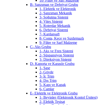
10- Filtre ve Sarf Malzeme
B- Şanzıman ve Debriyaj Grubu
1- Elektrik ve Elektronik
2- Şanzıman Mekanik
3- Soğutma Sistemi
4- Vites Sistemi
5- Roterdar Mekanik
6- Debriyaj Sistemi
7- Kardanşaft
8- Conta, Keçe ve Sızdırmazlı
9- Filtre ve Sarf Malzeme
C- Aks Grubu
1- Aks ve Fren Sistemi
2- Süspansiyon Sistemi
3- Direksiyon Sistemi
D- Kaporta ve Karasör Grubu
1- Şase
2- Gövde
3- İç Trim
4- Dış Trim
5- Kapı ve Kapak
6- Camlar
E- Elektrik ve Elektronik Grubu
1- Beyinler (Elektronik Kontol Ünitesi)
2- Elektik Tesisat