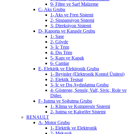
9- Filtre ve Sarf Malzeme
C- Aks Grubu
1- Aks ve Fren Sistemi
2- Süspansiyon Sistemi
3- Direksiyon Sistemi
D- Kaporta ve Karasör Grubu
1- Şase
2- Gövde
3- İç Trim
4- Dış Trim
5- Kapı ve Kapak
6- Camlar
E- Elektrik ve Elektronik Grubu
1- Beyinler (Elektronik Kontol Ünitesi)
2- Elektik Tesisat
3- İç ve Dış Aydınlatma Grubu
4- Gösterge, Sensör, Valf, Siviç, Role ve
Diğer.
F- Isıtma ve Soğutma Grubu
1- Klima ve Kompresör Sistemi
2- Isıtma ve Kalorifer Sistemi
RENAULT
A- Motor Grubu
1- Elektrik ve Elektronik
2- Mekanik