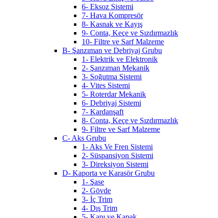
6- Eksoz Sistemi
7- Hava Kompresör
8- Kasnak ve Kayış
9- Conta, Keçe ve Sızdırmazlık
10- Filtre ve Sarf Malzeme
B- Şanzıman ve Debriyaj Grubu
1- Elektrik ve Elektronik
2- Şanzıman Mekanik
3- Soğutma Sistemi
4- Vites Sistemi
5- Roterdar Mekanik
6- Debriyaj Sistemi
7- Kardanşaft
8- Conta, Keçe ve Sızdırmazlık
9- Filtre ve Sarf Malzeme
C- Aks Grubu
1- Aks Ve Fren Sistemi
2- Süspansiyon Sistemi
3- Direksiyon Sistemi
D- Kaporta ve Karasör Grubu
1- Şase
2- Gövde
3- İç Trim
4- Dış Trim
5- Kapı ve Kapak