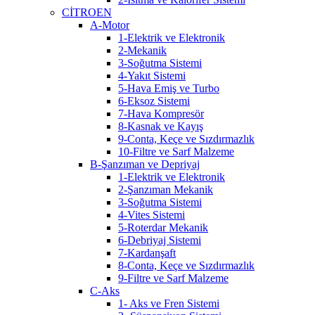
CİTROEN
A-Motor
1-Elektrik ve Elektronik
2-Mekanik
3-Soğutma Sistemi
4-Yakıt Sistemi
5-Hava Emiş ve Turbo
6-Eksoz Sistemi
7-Hava Kompresör
8-Kasnak ve Kayış
9-Conta, Keçe ve Sızdırmazlık
10-Filtre ve Sarf Malzeme
B-Şanzıman ve Depriyaj
1-Elektrik ve Elektronik
2-Şanzıman Mekanik
3-Soğutma Sistemi
4-Vites Sistemi
5-Roterdar Mekanik
6-Debriyaj Sistemi
7-Kardanşaft
8-Conta, Keçe ve Sızdırmazlık
9-Filtre ve Sarf Malzeme
C-Aks
1- Aks ve Fren Sistemi