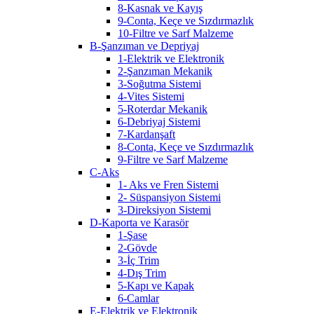
8-Kasnak ve Kayış
9-Conta, Keçe ve Sızdırmazlık
10-Filtre ve Sarf Malzeme
B-Şanzıman ve Depriyaj
1-Elektrik ve Elektronik
2-Şanzıman Mekanik
3-Soğutma Sistemi
4-Vites Sistemi
5-Roterdar Mekanik
6-Debriyaj Sistemi
7-Kardanşaft
8-Conta, Keçe ve Sızdırmazlık
9-Filtre ve Sarf Malzeme
C-Aks
1- Aks ve Fren Sistemi
2- Süspansiyon Sistemi
3-Direksiyon Sistemi
D-Kaporta ve Karasör
1-Şase
2-Gövde
3-İç Trim
4-Dış Trim
5-Kapı ve Kapak
6-Camlar
E-Elektrik ve Elektronik