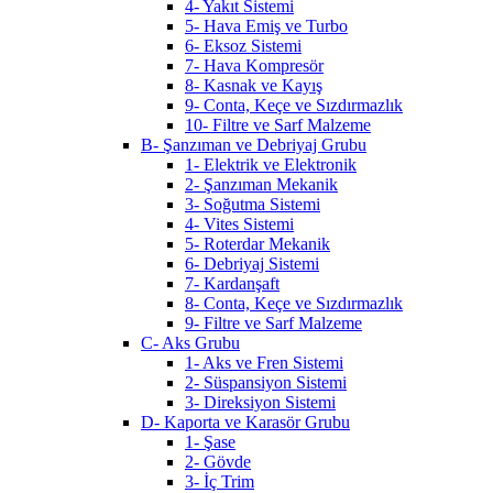
4- Yakıt Sistemi
5- Hava Emiş ve Turbo
6- Eksoz Sistemi
7- Hava Kompresör
8- Kasnak ve Kayış
9- Conta, Keçe ve Sızdırmazlık
10- Filtre ve Sarf Malzeme
B- Şanzıman ve Debriyaj Grubu
1- Elektrik ve Elektronik
2- Şanzıman Mekanik
3- Soğutma Sistemi
4- Vites Sistemi
5- Roterdar Mekanik
6- Debriyaj Sistemi
7- Kardanşaft
8- Conta, Keçe ve Sızdırmazlık
9- Filtre ve Sarf Malzeme
C- Aks Grubu
1- Aks ve Fren Sistemi
2- Süspansiyon Sistemi
3- Direksiyon Sistemi
D- Kaporta ve Karasör Grubu
1- Şase
2- Gövde
3- İç Trim