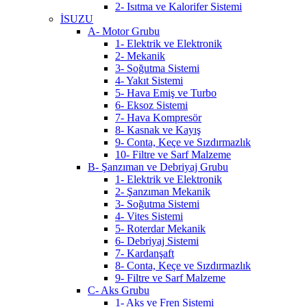
2- Isıtma ve Kalorifer Sistemi
İSUZU
A- Motor Grubu
1- Elektrik ve Elektronik
2- Mekanik
3- Soğutma Sistemi
4- Yakıt Sistemi
5- Hava Emiş ve Turbo
6- Eksoz Sistemi
7- Hava Kompresör
8- Kasnak ve Kayış
9- Conta, Keçe ve Sızdırmazlık
10- Filtre ve Sarf Malzeme
B- Şanzıman ve Debriyaj Grubu
1- Elektrik ve Elektronik
2- Şanzıman Mekanik
3- Soğutma Sistemi
4- Vites Sistemi
5- Roterdar Mekanik
6- Debriyaj Sistemi
7- Kardanşaft
8- Conta, Keçe ve Sızdırmazlık
9- Filtre ve Sarf Malzeme
C- Aks Grubu
1- Aks ve Fren Sistemi