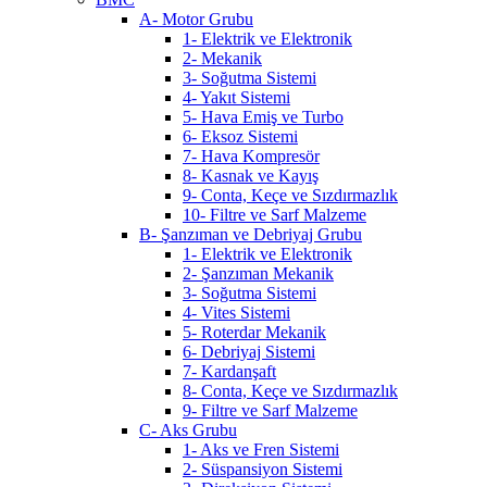
A- Motor Grubu
1- Elektrik ve Elektronik
2- Mekanik
3- Soğutma Sistemi
4- Yakıt Sistemi
5- Hava Emiş ve Turbo
6- Eksoz Sistemi
7- Hava Kompresör
8- Kasnak ve Kayış
9- Conta, Keçe ve Sızdırmazlık
10- Filtre ve Sarf Malzeme
B- Şanzıman ve Debriyaj Grubu
1- Elektrik ve Elektronik
2- Şanzıman Mekanik
3- Soğutma Sistemi
4- Vites Sistemi
5- Roterdar Mekanik
6- Debriyaj Sistemi
7- Kardanşaft
8- Conta, Keçe ve Sızdırmazlık
9- Filtre ve Sarf Malzeme
C- Aks Grubu
1- Aks ve Fren Sistemi
2- Süspansiyon Sistemi