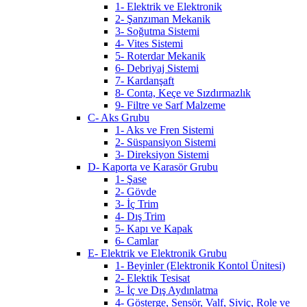
1- Elektrik ve Elektronik
2- Şanzıman Mekanik
3- Soğutma Sistemi
4- Vites Sistemi
5- Roterdar Mekanik
6- Debriyaj Sistemi
7- Kardanşaft
8- Conta, Keçe ve Sızdırmazlık
9- Filtre ve Sarf Malzeme
C- Aks Grubu
1- Aks ve Fren Sistemi
2- Süspansiyon Sistemi
3- Direksiyon Sistemi
D- Kaporta ve Karasör Grubu
1- Şase
2- Gövde
3- İç Trim
4- Dış Trim
5- Kapı ve Kapak
6- Camlar
E- Elektrik ve Elektronik Grubu
1- Beyinler (Elektronik Kontol Ünitesi)
2- Elektik Tesisat
3- İç ve Dış Aydınlatma
4- Gösterge, Sensör, Valf, Siviç, Role ve