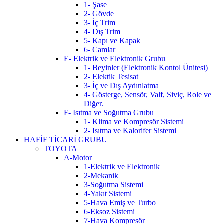
1- Şase
2- Gövde
3- İç Trim
4- Dış Trim
5- Kapı ve Kapak
6- Camlar
E- Elektrik ve Elektronik Grubu
1- Beyinler (Elektronik Kontol Ünitesi)
2- Elektik Tesisat
3- İç ve Dış Aydınlatma
4- Gösterge, Sensör, Valf, Siviç, Role ve
Diğer.
F- Isıtma ve Soğutma Grubu
1- Klima ve Kompresör Sistemi
2- Isıtma ve Kalorifer Sistemi
HAFİF TİCARİ GRUBU
TOYOTA
A-Motor
1-Elektrik ve Elektronik
2-Mekanik
3-Soğutma Sistemi
4-Yakıt Sistemi
5-Hava Emiş ve Turbo
6-Eksoz Sistemi
7-Hava Kompresör