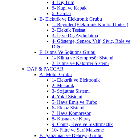
4- Dış Trim
5- Kapı ve Kapak
6- Camlar
E- Elektrik ve Elektronik Grubu
1- Beyinler (Elektronik Kontol Ünitesi)
2- Elektik Tesisat
3- İç ve Dış Aydınlatma
4- Gösterge, Sensör, Valf, Siviç, Role ve
Diğer.
F- Isıtma Ve Soğutma Grubu
1- Klima ve Kompresör Sistemi
2- Isıtma ve Kalorifer Sistemi
DAF & PACCAR
A- Motor Grubu
1- Elektrik ve Elektronik
2- Mekanik
3- Soğutma Sistemi
4- Yakıt Sistemi
5- Hava Emiş ve Turbo
6- Eksoz Sistemi
7- Hava Kompresör
8- Kasnak ve Kayış
9- Conta, Keçe ve Sızdırmazlık
10- Filtre ve Sarf Malzeme
B- Şanzıman ve Debriyaj Grubu