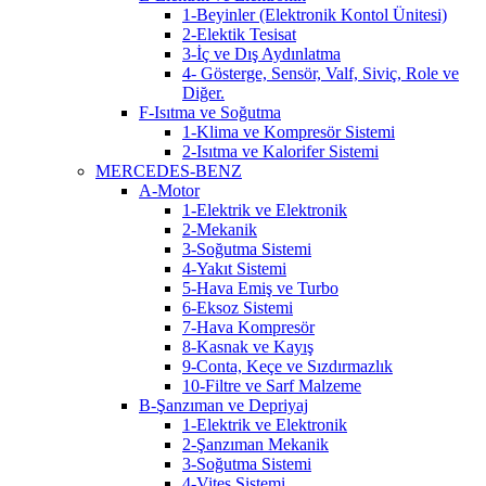
1-Beyinler (Elektronik Kontol Ünitesi)
2-Elektik Tesisat
3-İç ve Dış Aydınlatma
4- Gösterge, Sensör, Valf, Siviç, Role ve
Diğer.
F-Isıtma ve Soğutma
1-Klima ve Kompresör Sistemi
2-Isıtma ve Kalorifer Sistemi
MERCEDES-BENZ
A-Motor
1-Elektrik ve Elektronik
2-Mekanik
3-Soğutma Sistemi
4-Yakıt Sistemi
5-Hava Emiş ve Turbo
6-Eksoz Sistemi
7-Hava Kompresör
8-Kasnak ve Kayış
9-Conta, Keçe ve Sızdırmazlık
10-Filtre ve Sarf Malzeme
B-Şanzıman ve Depriyaj
1-Elektrik ve Elektronik
2-Şanzıman Mekanik
3-Soğutma Sistemi
4-Vites Sistemi