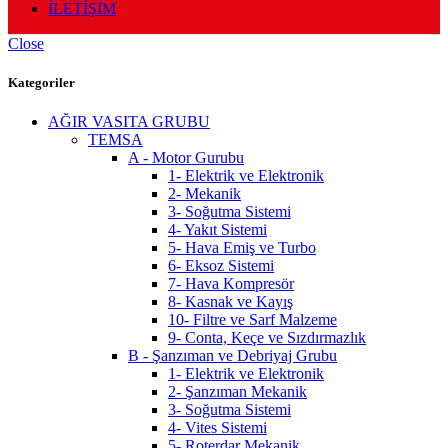
İLETİŞİM
Close
Kategoriler
AĞIR VASITA GRUBU
TEMSA
A - Motor Gurubu
1- Elektrik ve Elektronik
2- Mekanik
3- Soğutma Sistemi
4- Yakıt Sistemi
5- Hava Emiş ve Turbo
6- Eksoz Sistemi
7- Hava Kompresör
8- Kasnak ve Kayış
10- Filtre ve Sarf Malzeme
9- Conta, Keçe ve Sızdırmazlık
B - Şanzıman ve Debriyaj Grubu
1- Elektrik ve Elektronik
2- Şanzıman Mekanik
3- Soğutma Sistemi
4- Vites Sistemi
5- Roterdar Mekanik