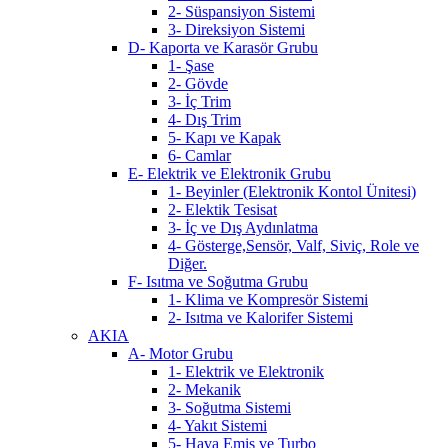
2- Süspansiyon Sistemi
3- Direksiyon Sistemi
D- Kaporta ve Karasör Grubu
1- Şase
2- Gövde
3- İç Trim
4- Dış Trim
5- Kapı ve Kapak
6- Camlar
E- Elektrik ve Elektronik Grubu
1- Beyinler (Elektronik Kontol Ünitesi)
2- Elektik Tesisat
3- İç ve Dış Aydınlatma
4- Gösterge,Sensör, Valf, Siviç, Role ve
Diğer.
F- Isıtma ve Soğutma Grubu
1- Klima ve Kompresör Sistemi
2- Isıtma ve Kalorifer Sistemi
AKIA
A- Motor Grubu
1- Elektrik ve Elektronik
2- Mekanik
3- Soğutma Sistemi
4- Yakıt Sistemi
5- Hava Emiş ve Turbo