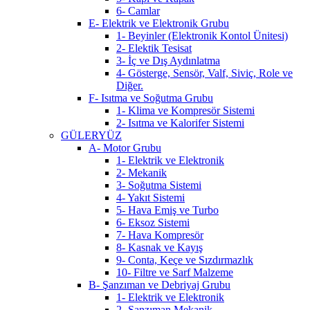
6- Camlar
E- Elektrik ve Elektronik Grubu
1- Beyinler (Elektronik Kontol Ünitesi)
2- Elektik Tesisat
3- İç ve Dış Aydınlatma
4- Gösterge, Sensör, Valf, Siviç, Role ve
Diğer.
F- Isıtma ve Soğutma Grubu
1- Klima ve Kompresör Sistemi
2- Isıtma ve Kalorifer Sistemi
GÜLERYÜZ
A- Motor Grubu
1- Elektrik ve Elektronik
2- Mekanik
3- Soğutma Sistemi
4- Yakıt Sistemi
5- Hava Emiş ve Turbo
6- Eksoz Sistemi
7- Hava Kompresör
8- Kasnak ve Kayış
9- Conta, Keçe ve Sızdırmazlık
10- Filtre ve Sarf Malzeme
B- Şanzıman ve Debriyaj Grubu
1- Elektrik ve Elektronik
2- Şanzıman Mekanik