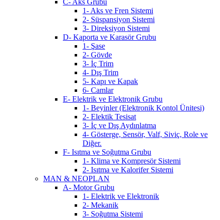
C- Aks Grubu
1- Aks ve Fren Sistemi
2- Süspansiyon Sistemi
3- Direksiyon Sistemi
D- Kaporta ve Karasör Grubu
1- Şase
2- Gövde
3- İç Trim
4- Dış Trim
5- Kapı ve Kapak
6- Camlar
E- Elektrik ve Elektronik Grubu
1- Beyinler (Elektronik Kontol Ünitesi)
2- Elektik Tesisat
3- İç ve Dış Aydınlatma
4- Gösterge, Sensör, Valf, Siviç, Role ve
Diğer.
F- Isıtma ve Soğutma Grubu
1- Klima ve Kompresör Sistemi
2- Isıtma ve Kalorifer Sistemi
MAN & NEOPLAN
A- Motor Grubu
1- Elektrik ve Elektronik
2- Mekanik
3- Soğutma Sistemi