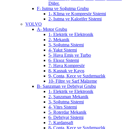
Diğer.
F- Isıtma ve Soğutma Grubu
1- Klima ve Kompresör Sistemi
2- Isıtma ve Kalorifer Sistemi
VOLVO
A- Motor Grubu
1- Elektrik ve Elektronik
2- Mekanik
3- Soğutma Sistemi
4- Yakıt Sistemi
5- Hava Emiş ve Turbo
6- Eksoz Sistemi
7- Hava Kompresör
8- Kasnak ve Kayış
9- Conta, Keçe ve Sızdırmazlık
10- Filtre ve Sarf Malzeme
B- Şanzıman ve Debriyaj Grubu
1- Elektrik ve Elektronik
2- Şanzıman Mekanik
3- Soğutma Sistemi
4- Vites Sistemi
5- Roterdar Mekanik
6- Debriyaj Sistemi
7- Kardanşaft
8- Conta, Keçe ve Sızdırmazlık