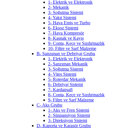
1- Elektrik ve Elektronik
2- Mekanik
3- Soğutma Sistemi
4- Yakıt Sistemi
5- Hava Emiş ve Turbo
6- Eksoz Sistemi
7- Hava Kompresör
8- Kasnak ve Kayış
9- Conta, Keçe ve Sızdırmazlık
10- Filtre ve Sarf Malzeme
B- Şanzıman ve Debriyaj Grubu
1- Elektrik ve Elektronik
2- Şanzıman Mekanik
3- Soğutma Sistemi
4- Vites Sistemi
5- Roterdar Mekanik
6- Debriyaj Sistemi
7- Kardanşaft
8- Conta, Keçe ve Sızdırmazlık
9- Filtre ve Sarf Malzeme
C- Aks Grubu
1- Aks ve Fren Sistemi
2- Süspansiyon Sistemi
3- Direksiyon Sistemi
D- Kaporta ve Karasör Grubu