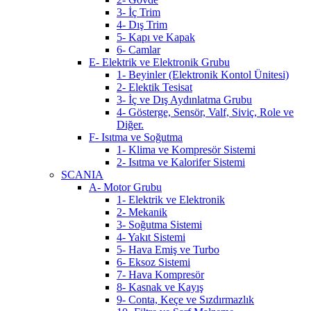
3- İç Trim
4- Dış Trim
5- Kapı ve Kapak
6- Camlar
E- Elektrik ve Elektronik Grubu
1- Beyinler (Elektronik Kontol Ünitesi)
2- Elektik Tesisat
3- İç ve Dış Aydınlatma Grubu
4- Gösterge, Sensör, Valf, Siviç, Role ve
Diğer.
F- Isıtma ve Soğutma
1- Klima ve Kompresör Sistemi
2- Isıtma ve Kalorifer Sistemi
SCANIA
A- Motor Grubu
1- Elektrik ve Elektronik
2- Mekanik
3- Soğutma Sistemi
4- Yakıt Sistemi
5- Hava Emiş ve Turbo
6- Eksoz Sistemi
7- Hava Kompresör
8- Kasnak ve Kayış
9- Conta, Keçe ve Sızdırmazlık