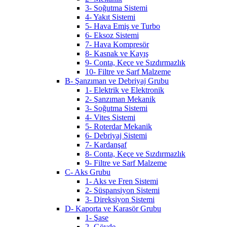
3- Soğutma Sistemi
4- Yakıt Sistemi
5- Hava Emiş ve Turbo
6- Eksoz Sistemi
7- Hava Kompresör
8- Kasnak ve Kayış
9- Conta, Keçe ve Sızdırmazlık
10- Filtre ve Sarf Malzeme
B- Şanzıman ve Debriyaj Grubu
1- Elektrik ve Elektronik
2- Şanzıman Mekanik
3- Soğutma Sistemi
4- Vites Sistemi
5- Roterdar Mekanik
6- Debriyaj Sistemi
7- Kardanşaf
8- Conta, Keçe ve Sızdırmazlık
9- Filtre ve Sarf Malzeme
C- Aks Grubu
1- Aks ve Fren Sistemi
2- Süspansiyon Sistemi
3- Direksiyon Sistemi
D- Kaporta ve Karasör Grubu
1- Şase
2- Gövde