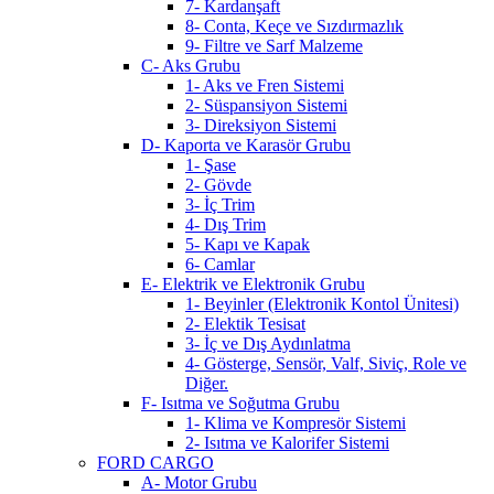
7- Kardanşaft
8- Conta, Keçe ve Sızdırmazlık
9- Filtre ve Sarf Malzeme
C- Aks Grubu
1- Aks ve Fren Sistemi
2- Süspansiyon Sistemi
3- Direksiyon Sistemi
D- Kaporta ve Karasör Grubu
1- Şase
2- Gövde
3- İç Trim
4- Dış Trim
5- Kapı ve Kapak
6- Camlar
E- Elektrik ve Elektronik Grubu
1- Beyinler (Elektronik Kontol Ünitesi)
2- Elektik Tesisat
3- İç ve Dış Aydınlatma
4- Gösterge, Sensör, Valf, Siviç, Role ve
Diğer.
F- Isıtma ve Soğutma Grubu
1- Klima ve Kompresör Sistemi
2- Isıtma ve Kalorifer Sistemi
FORD CARGO
A- Motor Grubu