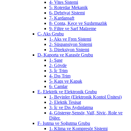
4- Vites Sistemi
5- Roterdar Mekanik
6- Debriyaj Sistemi
7- Kardanşaft
8- Conta, Keçe ve Sızdırmazlık
9- Filtre ve Sarf Malzeme
C- Aks Grubu
1- Aks ve Fren Sistemi
2- Süspansiyon Sistemi
3- Direksiyon Sistemi
D- Kaporta ve Karasör Grubu
1- Şase
2- Gövde
3- İç Trim
4- Dış Trim
5- Kapı ve Kapak
6- Camlar
E- Elektrik ve Elektronik Grubu
1- Beyinler (Elektronik Kontol Ünitesi)
2- Elektik Tesisat
3- İç ve Dış Aydınlatma
4- Gösterge,Sensör, Valf, Siviç, Role ve
Diğer.
F- Isıtma ve Soğutma Grubu
1- Klima ve Kompresör Sistemi