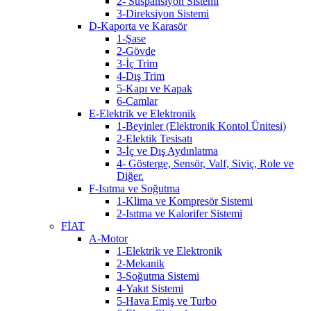
2- Süspansiyon Sistemi
3-Direksiyon Sistemi
D-Kaporta ve Karasör
1-Şase
2-Gövde
3-İç Trim
4-Dış Trim
5-Kapı ve Kapak
6-Camlar
E-Elektrik ve Elektronik
1-Beyinler (Elektronik Kontol Ünitesi)
2-Elektik Tesisatı
3-İç ve Dış Aydınlatma
4- Gösterge, Sensör, Valf, Siviç, Role ve
Diğer.
F-Isıtma ve Soğutma
1-Klima ve Kompresör Sistemi
2-Isıtma ve Kalorifer Sistemi
FİAT
A-Motor
1-Elektrik ve Elektronik
2-Mekanik
3-Soğutma Sistemi
4-Yakıt Sistemi
5-Hava Emiş ve Turbo