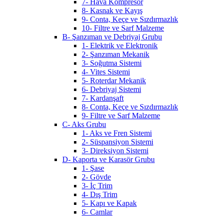
7- Hava Kompresör
8- Kasnak ve Kayış
9- Conta, Keçe ve Sızdırmazlık
10- Filtre ve Sarf Malzeme
B- Şanzıman ve Debriyaj Grubu
1- Elektrik ve Elektronik
2- Şanzıman Mekanik
3- Soğutma Sistemi
4- Vites Sistemi
5- Roterdar Mekanik
6- Debriyaj Sistemi
7- Kardanşaft
8- Conta, Keçe ve Sızdırmazlık
9- Filtre ve Sarf Malzeme
C- Aks Grubu
1- Aks ve Fren Sistemi
2- Süspansiyon Sistemi
3- Direksiyon Sistemi
D- Kaporta ve Karasör Grubu
1- Şase
2- Gövde
3- İç Trim
4- Dış Trim
5- Kapı ve Kapak
6- Camlar