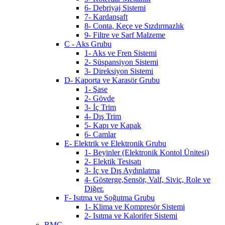
6- Debriyaj Sistemi
7- Kardanşaft
8- Conta, Keçe ve Sızdırmazlık
9- Filtre ve Sarf Malzeme
C - Aks Grubu
1- Aks ve Fren Sistemi
2- Süspansiyon Sistemi
3- Direksiyon Sistemi
D- Kaporta ve Karasör Grubu
1- Şase
2- Gövde
3- İç Trim
4- Dış Trim
5- Kapı ve Kapak
6- Camlar
E- Elektrik ve Elektronik Grubu
1- Beyinler (Elektronik Kontol Ünitesi)
2- Elektik Tesisatı
3- İç ve Dış Aydınlatma
4- Gösterge,Sensör, Valf, Siviç, Role ve
Diğer.
F- Isıtma ve Soğutma Grubu
1- Klima ve Kompresör Sistemi
2- Isıtma ve Kalorifer Sistemi
BMC