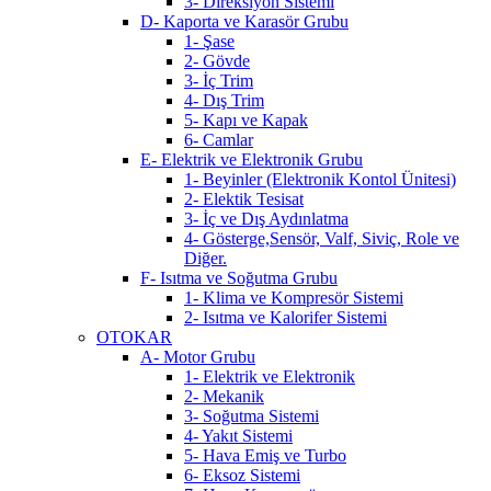
3- Direksiyon Sistemi
D- Kaporta ve Karasör Grubu
1- Şase
2- Gövde
3- İç Trim
4- Dış Trim
5- Kapı ve Kapak
6- Camlar
E- Elektrik ve Elektronik Grubu
1- Beyinler (Elektronik Kontol Ünitesi)
2- Elektik Tesisat
3- İç ve Dış Aydınlatma
4- Gösterge,Sensör, Valf, Siviç, Role ve
Diğer.
F- Isıtma ve Soğutma Grubu
1- Klima ve Kompresör Sistemi
2- Isıtma ve Kalorifer Sistemi
OTOKAR
A- Motor Grubu
1- Elektrik ve Elektronik
2- Mekanik
3- Soğutma Sistemi
4- Yakıt Sistemi
5- Hava Emiş ve Turbo
6- Eksoz Sistemi