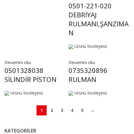
0501-221-020
DEBRİYAJ
RULMANI,ŞANZIMA
N
Ürünü İnceleyiniz
Devamını oku
Devamını oku
0501328038
0735320896
SİLİNDİR PİSTON
RULMAN
Ürünü İnceleyiniz
Ürünü İnceleyiniz
1
2
3
4
5
→
KATEGORILER