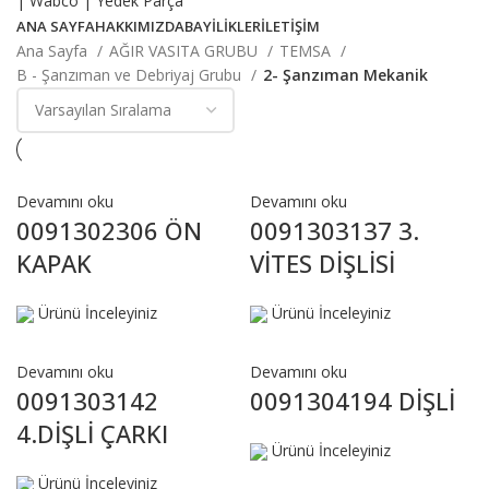
ANA SAYFA
HAKKIMIZDA
BAYİLİKLER
İLETİŞİM
Ana Sayfa
AĞIR VASITA GRUBU
TEMSA
B - Şanzıman ve Debriyaj Grubu
2- Şanzıman Mekanik
Devamını oku
Devamını oku
0091302306 ÖN
0091303137 3.
KAPAK
VİTES DİŞLİSİ
Ürünü İnceleyiniz
Ürünü İnceleyiniz
Devamını oku
Devamını oku
0091303142
0091304194 DİŞLİ
4.DİŞLİ ÇARKI
Ürünü İnceleyiniz
Ürünü İnceleyiniz