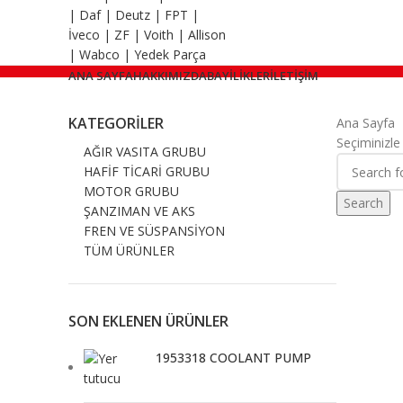
ANA SAYFA
HAKKIMIZDA
BAYİLİKLER
İLETİŞİM
KATEGORILER
Ana Sayfa
Seçiminizle
AĞIR VASITA GRUBU
HAFİF TİCARİ GRUBU
MOTOR GRUBU
Search
ŞANZIMAN VE AKS
FREN VE SÜSPANSİYON
TÜM ÜRÜNLER
SON EKLENEN ÜRÜNLER
1953318 COOLANT PUMP