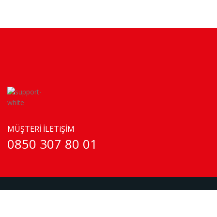
MÜŞTERİ İLETiŞİM
0850 307 80 01