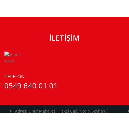
İLETİŞİM
TELEFON
0549 640 01 01
Adres:
Onur Mahallesi, Tekel Cad. No:19 Seyhan /
Adana / TÜRKİYE
Haritaya Git >>