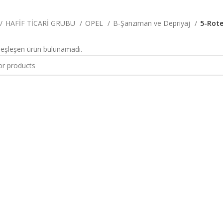
HAFİF TİCARİ GRUBU
OPEL
B-Şanzıman ve Depriyaj
5-Rot
 eşleşen ürün bulunamadı.