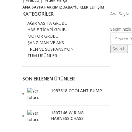
ANA SAYFA
HAKKIMIZDA
BAYİLİKLER
İLETİŞİM
KATEGORILER
Ana Sayfa
AĞIR VASITA GRUBU
Seçiminizle
HAFİF TİCARİ GRUBU
MOTOR GRUBU
ŞANZIMAN VE AKS
Search
FREN VE SÜSPANSİYON
TÜM ÜRÜNLER
SON EKLENEN ÜRÜNLER
1953318 COOLANT PUMP
1807146 WİRİNG
HARNESS,CHASS