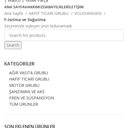
ANA SAYFA
HAKKIMIZDA
BAYİLİKLER
İLETİŞİM
Ana Sayfa
HAFİF TİCARİ GRUBU
VOLKSWAGEN
F-Isıtma ve Soğutma
Seçiminizle eşleşen ürün bulunamadı.
Search
KATEGORILER
AĞIR VASITA GRUBU
HAFİF TİCARİ GRUBU
MOTOR GRUBU
ŞANZIMAN VE AKS
FREN VE SÜSPANSİYON
TÜM ÜRÜNLER
SON EKLENEN ÜRÜNLER