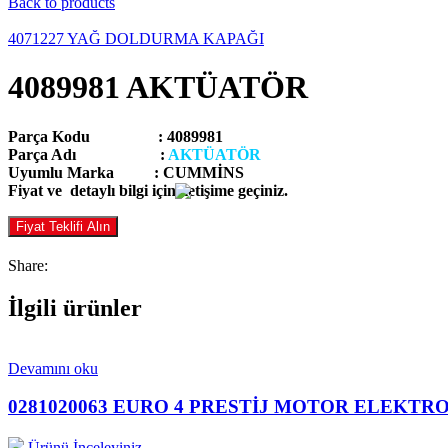
Back to products
4071227 YAĞ DOLDURMA KAPAĞI
4089981 AKTÜATÖR
Parça Kodu :
4089981
Parça Adı :
AKTÜATÖR
Uyumlu Marka : CUMMİNS
Fiyat ve detaylı bilgi için iletişime geçiniz.
Fiyat Teklifi Alın
Share:
İlgili ürünler
Devamını oku
0281020063 EURO 4 PRESTİJ MOTOR ELEKTR
Ürünü İnceleyiniz