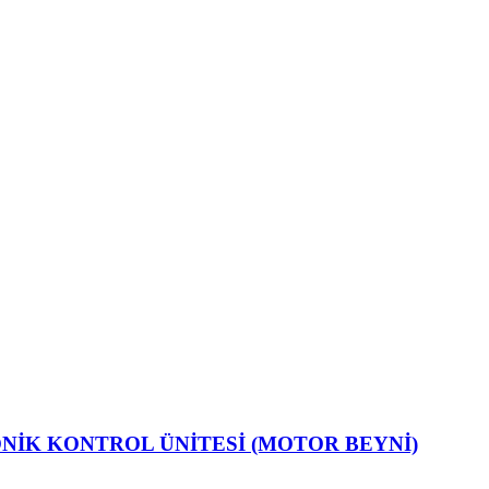
ONİK KONTROL ÜNİTESİ (MOTOR BEYNİ)