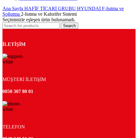
Ana Sayfa
HAFİF TİCARİ GRUBU
HYUNDAİ
F-Isıtma ve
Soğutma
2-Isıtma ve Kalorifer Sistemi
Seçiminizle eşleşen ürün bulunamadı.
Search
İLETİŞİM
MÜŞTERİ İLETiŞİM
0850 307 80 01
TELEFON