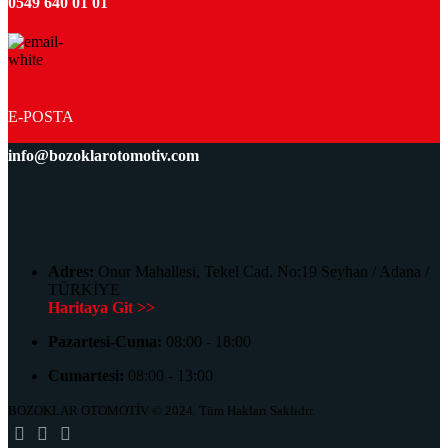
0549 640 01 01
E-POSTA
info@bozoklarotomotiv.com
Adres:
Onur Mahallesi, Tekel Cad. No:19 Seyhan / Adana /
TÜRKİYE
Haritaya Git >>
Pazartesi-Cuma:
08:00 - 18:00
Cumartesi:
08:00 - 13:00
BOZOKLAR OTOMOTİV © 2024. Tüm Hakları Saklıdır.